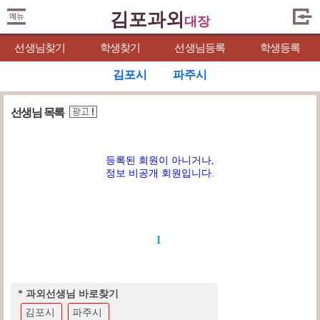
김포과외
대장
선생님찾기
학생찾기
선생님등록
학생등록
김포시
파주시
선생님 목록
등록된 회원이 아니거나,
정보 비공개 회원입니다.
1
* 과외선생님 바로찾기
김포시
파주시