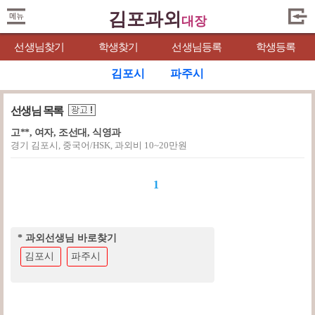
김포과외
대장
선생님찾기
학생찾기
선생님등록
학생등록
김포시
파주시
선생님 목록
고**, 여자, 조선대, 식영과
경기 김포시, 중국어/HSK, 과외비 10~20만원
1
* 과외선생님 바로찾기
김포시
파주시