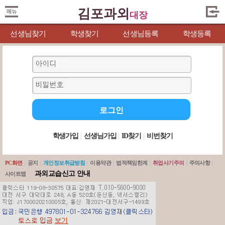
김포과외
대장
선생님찾기
학생찾기
선생님등록
학생등록
학생가입
|
선생님가입
|
ID찾기
|
비번찾기
PC화면
|
공지
|
개인정보취급방침
|
이용약관
|
법적책임한계
|
취업사기주의
|
주의사항
|
과외교습신고 안내
사이트맵