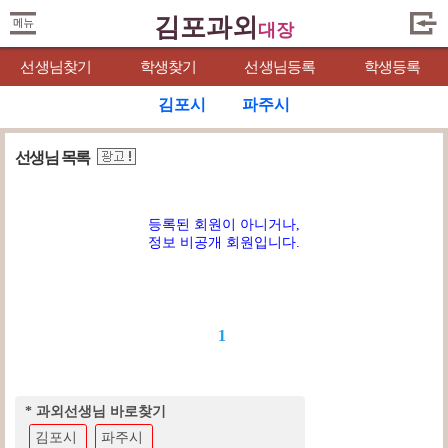
김포과외
대장
선생님찾기
학생찾기
선생님등록
학생등록
김포시
파주시
선생님 목록
등록된 회원이 아니거나,
정보 비공개 회원입니다.
1
* 과외선생님 바로찾기
김포시
파주시