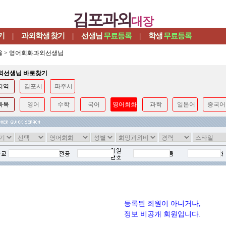
김포과외
대장
기
|
과외학생
찾기
|
선생님
무료등록
|
학생
무료등록
울
>
영어회화과외선생님
과외선생님 바로찾기
지역
김포시
파주시
과목
영어
수학
국어
영어회화
과학
일본어
중국어
등록된 회원이 아니거나,
정보 비공개 회원입니다.