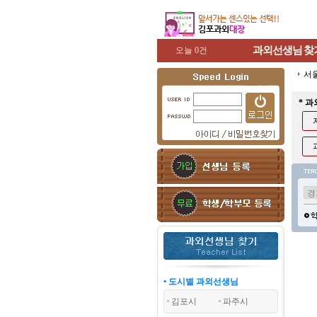
과외선생님
찾
오늘 0건
서
* 
• 도시별 과외선생님
김포시
파주시