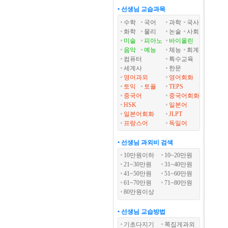
• 선생님 교습과목
수학
국어
과학
국사
화학
물리
논술
사회
미술
피아노
바이올린
음악
예능
체능
회계
컴퓨터
특수교육
세계사
한문
영어과외
영어회화
토익
토플
TEPS
중국어
중국어회화
HSK
일본어
일본어회화
JLPT
프랑스어
독일어
• 선생님 과외비 검색
10만원이하
10~20만원
21~30만원
31~40만원
41~50만원
51~60만원
61~70만원
71~80만원
80만원이상
• 선생님 교습방법
기초다지기
쪽집게과외