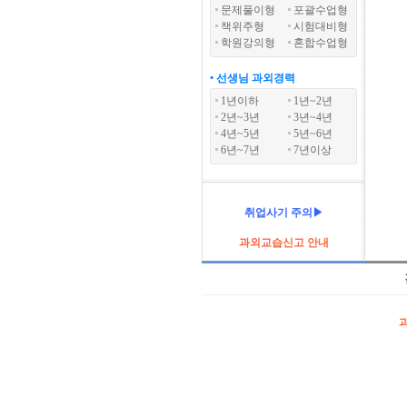
문제풀이형
포괄수업형
책위주형
시험대비형
학원강의형
혼합수업형
• 선생님 과외경력
1년이하
1년~2년
2년~3년
3년~4년
4년~5년
5년~6년
6년~7년
7년이상
취업사기 주의▶
과외교습신고 안내