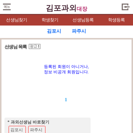
김포과외
대장
선생님찾기
학생찾기
선생님등록
학생등록
김포시
파주시
선생님 목록
등록된 회원이 아니거나,
정보 비공개 회원입니다.
1
* 과외선생님 바로찾기
김포시
파주시