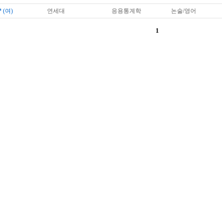
*
(여)
연세대
응용통계학
논술/영어
1