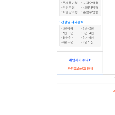
문제풀이형
포괄수업형
책위주형
시험대비형
학원강의형
혼합수업형
• 선생님 과외경력
1년이하
1년~2년
2년~3년
3년~4년
4년~5년
5년~6년
6년~7년
7년이상
취업사기 주의▶
과외교습신고 안내