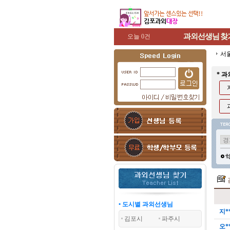
과외선생님
찾
오늘 0건
서
* 
• 도시별 과외선생님
지*
김포시
파주시
오*