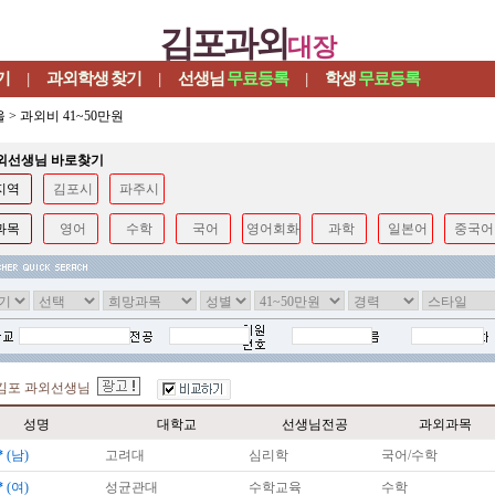
김포과외
대장
기
|
과외학생
찾기
|
선생님
무료등록
|
학생
무료등록
울
>
과외비 41~50만원
과외선생님 바로찾기
지역
김포시
파주시
과목
영어
수학
국어
영어회화
과학
일본어
중국어
김포 과외선생님
성명
대학교
선생님전공
과외과목
*
(남)
고려대
심리학
국어/수학
*
(여)
성균관대
수학교육
수학