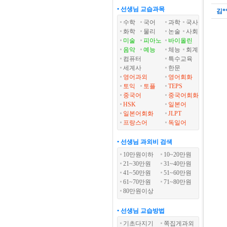
• 선생님 교습과목
김*
수학
국어
과학
국사
화학
물리
논술
사회
미술
피아노
바이올린
음악
예능
체능
회계
컴퓨터
특수교육
세계사
한문
영어과외
영어회화
토익
토플
TEPS
중국어
중국어회화
HSK
일본어
일본어회화
JLPT
프랑스어
독일어
• 선생님 과외비 검색
10만원이하
10~20만원
21~30만원
31~40만원
41~50만원
51~60만원
61~70만원
71~80만원
80만원이상
• 선생님 교습방법
기초다지기
쪽집게과외