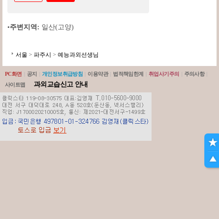
•
주변지역:
일산(고양)
서울
>
파주시
>
예능과외선생님
PC화면
|
공지
|
개인정보취급방침
|
이용약관
|
법적책임한계
|
취업사기주의
|
주의사항
|
과외교습신고 안내
사이트맵