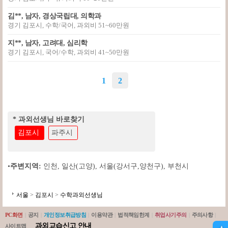
김**, 남자, 경상국립대, 의학과
경기 김포시, 수학/국어, 과외비 51~60만원
지**, 남자, 고려대, 심리학
경기 김포시, 국어/수학, 과외비 41~50만원
1
2
* 과외선생님 바로찾기
김포시
파주시
•
주변지역:
인천
,
일산(고양)
,
서울(강서구,양천구)
,
부천시
서울
>
김포시
>
수학과외선생님
PC화면
|
공지
|
개인정보취급방침
|
이용약관
|
법적책임한계
|
취업사기주의
|
주의사항
|
과외교습신고 안내
사이트맵