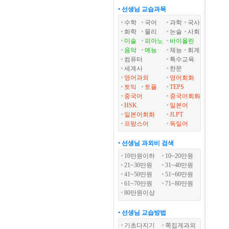
• 선생님 교습과목
수학
국어
과학
국사
화학
물리
논술
사회
미술
피아노
바이올린
음악
예능
체능
회계
컴퓨터
특수교육
세계사
한문
영어과외
영어회화
토익
토플
TEPS
중국어
중국어회화
HSK
일본어
일본어회화
JLPT
프랑스어
독일어
• 선생님 과외비 검색
10만원이하
10~20만원
21~30만원
31~40만원
41~50만원
51~60만원
61~70만원
71~80만원
80만원이상
• 선생님 교습방법
기초다지기
쪽집게과외