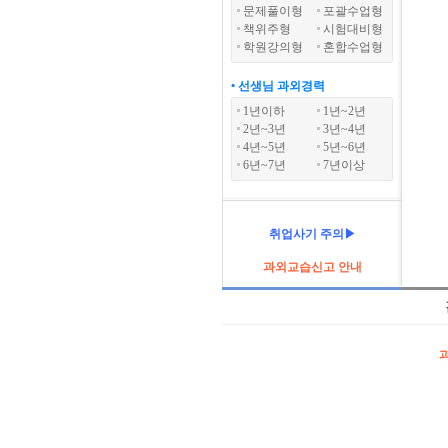
문제풀이형
포괄수업형
책위주형
시험대비형
학원강의형
혼합수업형
• 선생님 과외경력
1년이하
1년~2년
2년~3년
3년~4년
4년~5년
5년~6년
6년~7년
7년이상
취업사기 주의▶
과외교습신고 안내