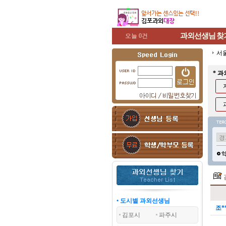
과외선생님
찾
오늘 0건
서
* 
• 도시별 과외선생님
조*
김포시
파주시