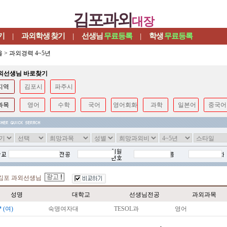
김포과외
대장
기
|
과외학생
찾기
|
선생님
무료등록
|
학생
무료등록
울
>
과외경력 4~5년
과외선생님 바로찾기
지역
김포시
파주시
과목
영어
수학
국어
영어회화
과학
일본어
중국어
김포 과외선생님
성명
대학교
선생님전공
과외과목
*
(여)
숙명여자대
TESOL과
영어