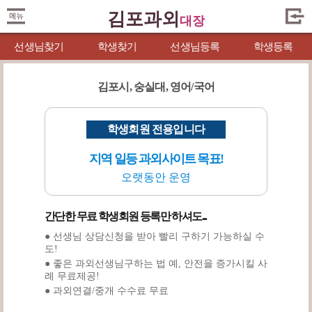
김포과외
대장
선생님찾기
학생찾기
선생님등록
학생등록
김포시, 숭실대, 영어/국어
학생회원 전용입니다
지역 일등 과외사이트 목표!
오랫동안 운영
간단한 무료 학생회원 등록만 하셔도...
● 선생님 상담신청을 받아 빨리 구하기 가능하실 수
도!
● 좋은 과외선생님구하는 법 예, 안전을 증가시킬 사
례 무료제공!
● 과외연결/중개 수수료 무료