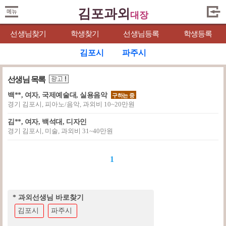
김포과외
대장
선생님찾기
학생찾기
선생님등록
학생등록
김포시
파주시
선생님 목록
백**, 여자, 국제예술대, 실용음악
구하는 중
경기 김포시, 피아노/음악, 과외비 10~20만원
김**, 여자, 백석대, 디자인
경기 김포시, 미술, 과외비 31~40만원
1
* 과외선생님 바로찾기
김포시
파주시